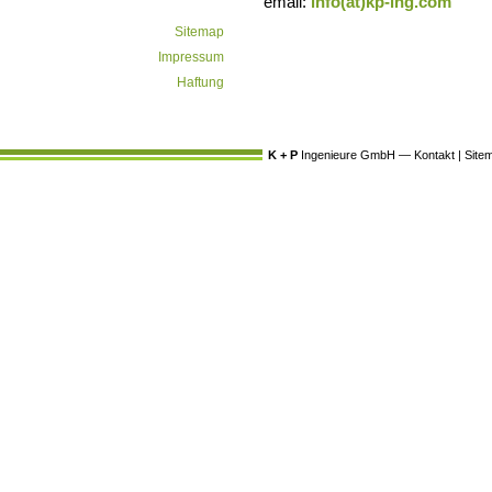
email:
info(at)kp-ing.com
Sitemap
Impressum
Haftung
K + P
Ingenieure GmbH —
Kontakt
|
Site